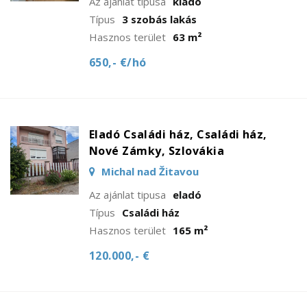
Az ajánlat tipusa
kiadó
Típus
3 szobás lakás
Hasznos terület
63 m²
650,- €/hó
Eladó Családi ház, Családi ház,
Nové Zámky, Szlovákia
Michal nad Žitavou
Az ajánlat tipusa
eladó
Típus
Családi ház
Hasznos terület
165 m²
120.000,- €