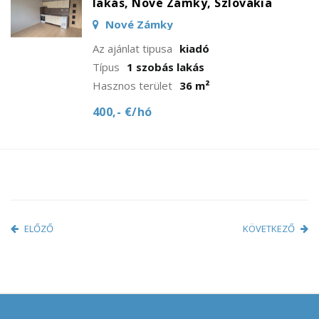
lakás, Nové Zámky, Szlovákia
Nové Zámky
Az ajánlat tipusa
kiadó
Típus
1 szobás lakás
Hasznos terület
36 m²
400,- €/hó
ELŐZŐ
KÖVETKEZŐ