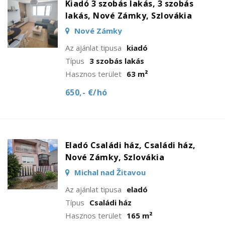
Kiadó 3 szobás lakás, 3 szobás
lakás, Nové Zámky, Szlovákia
Nové Zámky
Az ajánlat tipusa
kiadó
Típus
3 szobás lakás
Hasznos terület
63 m²
650,- €/hó
Eladó Családi ház, Családi ház,
Nové Zámky, Szlovákia
Michal nad Žitavou
Az ajánlat tipusa
eladó
Típus
Családi ház
Hasznos terület
165 m²