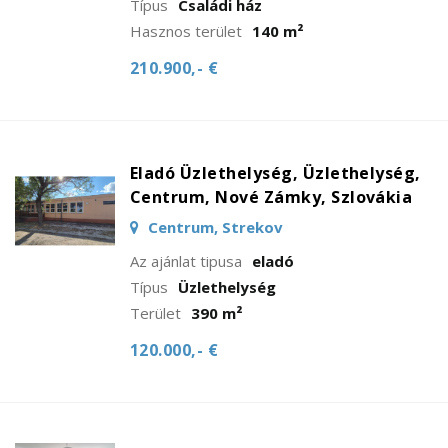
Típus
Családi ház
Hasznos terület
140 m²
210.900,- €
Eladó Üzlethelység, Üzlethelység,
Centrum, Nové Zámky, Szlovákia
Centrum, Strekov
Az ajánlat tipusa
eladó
Típus
Üzlethelység
Terület
390 m²
120.000,- €