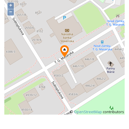
+
−
©
OpenStreetMap
contributors