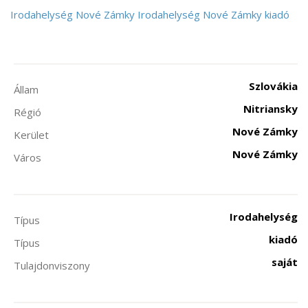
Irodahelység
Nové Zámky
Irodahelység Nové Zámky kiadó
Szlovákia
Állam
Nitriansky
Régió
Nové Zámky
Kerület
Nové Zámky
Város
Irodahelység
Típus
kiadó
Típus
saját
Tulajdonviszony