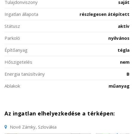
Tulajdonviszony
saját
Ingatlan állapota
részlegesen átépített
Státusz
aktív
Parkoló
nyilvános
Építőanyag
tégla
Hőszigetelés
nem
Energia tanúsítvány
B
Ablakok
műanyag
Az ingatlan elhelyezkedése a térképen:
Nové Zámky, Szlovákia