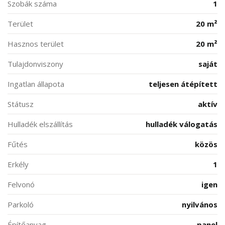
Szobák száma
1
Terület
20 m²
Hasznos terület
20 m²
Tulajdonviszony
saját
Ingatlan állapota
teljesen átépített
Státusz
aktív
Hulladék elszállítás
hulladék válogatás
Fűtés
közös
Erkély
1
Felvonó
igen
Parkoló
nyilvános
Építőanyag
panel